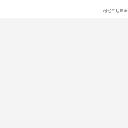
微博导航网声