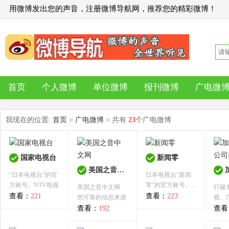
用微博发出您的声音，注册微博导航网，推荐您的精彩微博！
首页
个人微博
单位微博
报刊微博
广电微
我现在的位置:
首页
>
广电微博
> 共有
23
个广电微博
国家电视台
新闻零
美国之音中文网
加
“日本电视台”的官
日本电视台“新闻
方账号。NTV电视
零”的官方账号。...
美国之音中文网
打破
剧、NTV...
查看：
221
查看：
223
您可靠的信息来源
视、
- 通晓美...
社交媒
查看：
192
查看