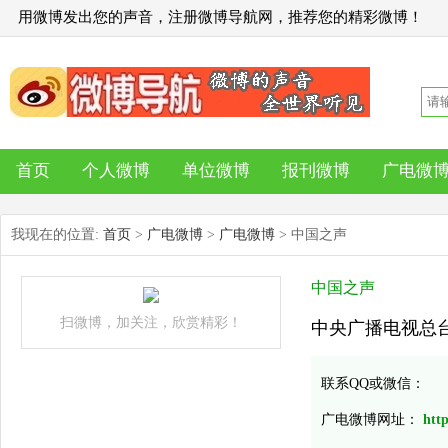
用微博发出您的声音，注册微博导航网，推荐您的精彩微博！
首页
个人微博
单位微博
报刊微博
广电微
我现在的位置:
首页
>
广电微博
>
广电微博
> 中国之声
中国之声
扫微博，加关注，欣赏精彩！
中央广播电视总台广
联系QQ或微信：
广电微博网址：
htt