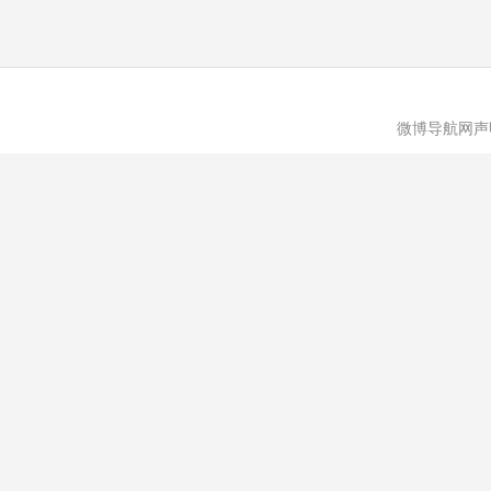
微博导航网声