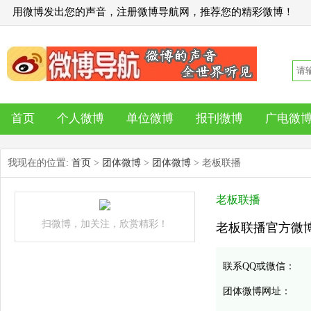
用微博发出您的声音，注册微博导航网，推荐您的精彩微博！
首页
个人微博
单位微博
报刊微博
广电微
我现在的位置:
首页
>
团体微博
>
团体微博
> 老板联播
老板联播
扫微博，加关注，欣赏精彩！
老板联播官方微博 ..
联系QQ或微信：
团体微博网址：